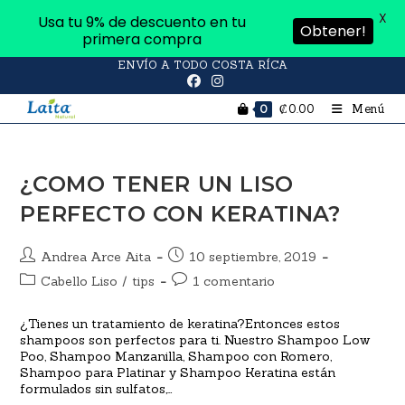
X
Usa tu 9% de descuento en tu
Obtener!
primera compra
ENVÍO A TODO COSTA RÍCA
₡
0.00
Menú
0
¿COMO TENER UN LISO
PERFECTO CON KERATINA?
Andrea Arce Aita
10 septiembre, 2019
Cabello Liso
/
tips
1 comentario
¿Tienes un tratamiento de keratina?Entonces estos
shampoos son perfectos para ti. Nuestro Shampoo Low
Poo, Shampoo Manzanilla, Shampoo con Romero,
Shampoo para Platinar y Shampoo Keratina están
formulados sin sulfatos,…