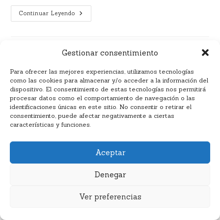
Continuar Leyendo
Gestionar consentimiento
Consejos y tips
Crea tu kit
Para ofrecer las mejores experiencias, utilizamos tecnologías
Familia Curly Hair apta para el Método
como las cookies para almacenar y/o acceder a la información del
Línea Laita Classic
dispositivo. El consentimiento de estas tecnologías nos permitirá
Línea corporal
procesar datos como el comportamiento de navegación o las
Nuestros productos
identificaciones únicas en este sitio. No consentir o retirar el
Laita Lealtad
consentimiento, puede afectar negativamente a ciertas
características y funciones.
Aceptar
Cosméticos Laita® copyright 2024
Denegar
Desarrollada por Acelera Digital (acelera-digital.com)
Ver preferencias