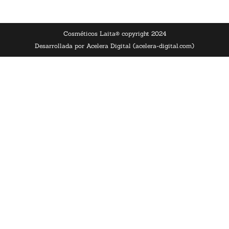
Cosméticos Laita® copyright 2024
Desarrollada por Acelera Digital (acelera-digital.com)