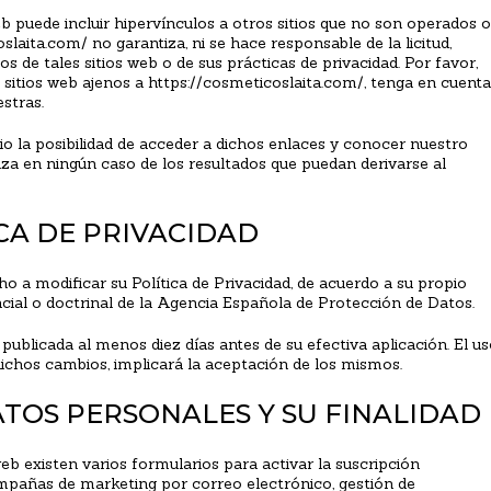
eb puede incluir hipervínculos a otros sitios que no son operados o
slaita.com/ no garantiza, ni se hace responsable de la licitud,
idos de tales sitios web o de sus prácticas de privacidad. Por favor,
sitios web ajenos a https://cosmeticoslaita.com/, tenga en cuenta
estras.
io la posibilidad de acceder a dichos enlaces y conocer nuestro
iza en ningún caso de los resultados que puedan derivarse al
CA DE PRIVACIDAD
 modificar su Política de Privacidad, de acuerdo a su propio
encial o doctrinal de la Agencia Española de Protección de Datos.
 publicada al menos diez días antes de su efectiva aplicación. El u
os cambios, implicará la aceptación de los mismos.
ATOS PERSONALES Y SU FINALIDAD
eb existen varios formularios para activar la suscripción
ampañas de marketing por correo electrónico, gestión de