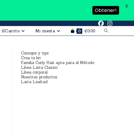
X
Obtener!
🛒Carrito
Mi cuenta
₡
0.00
0
Consejos y tips
Crea tu kit
Familia Curly Hair apta para el Método
Línea Laita Classic
Línea corporal
Nuestros productos
Laita Lealtad