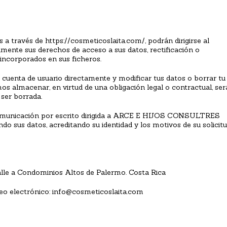
 a través de https://cosmeticoslaita.com/, podrán dirigirse al
tamente sus derechos de acceso a sus datos, rectificación o
 incorporados en sus ficheros.
 cuenta de usuario directamente y modificar tus datos o borrar tu
os almacenar, en virtud de una obligación legal o contractual, ser
 ser borrada.
 comunicación por escrito dirigida a ARCE E HIJOS CONSULTRES
ndo sus datos, acreditando su identidad y los motivos de su solicit
alle a Condominios Altos de Palermo. Costa Rica
reo electrónico: info@cosmeticoslaita.com