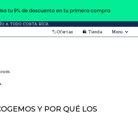
Usa tu 9% de descuento en tu primera compra
ÍO A TODO COSTA RÍCA
🏷Ofertas
🛍 Tienda
Menu
.com.
A.
COGEMOS Y POR QUÉ LOS