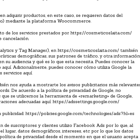
n adquirir productos, en este caso, se requieren datos del
fono) mediante la plataforma Woocommerce.
o de los servicios prestados por https://cosmeticoslaita.com/
e cancelación.
Analytics y Tag Manager), en https://cosmeticoslaita.com/ también
erísticas demográficas, sus patrones de tráfico, y otra información
 su audiencia y qué es lo que esta necesita. Puedes conocer la
le aquí. Adicionalmente, puedes conocer cómo utiliza Google la
 servicios aquí.
bién nos ayuda a mostrarte los avisos publicitarios más relevantes
ds. De acuerdo a la política de privacidad de Google, no
s que se utilicemos la herramienta de «remarketing» de Google,
aciones adecuadas aquí: https://adssettings.google.com/
publicidad: https://policies.google.com/technologies/ads?hl=es
 de suscriptores y clientes utilizo Facebook Ads por lo que, al
l lugar, datos demográficos, intereses, etc por lo que los datos
 política de privacidad desde el momento en que el usuario acepta