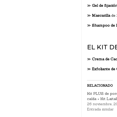
≫
Gel de fijació
≫
Mascarilla
de 
≫
Shampoo de l
EL KIT 
≫
Crema de Ca
≫
Exfoliante de
RELACIONADO
Kit PLUS de por
caída + Kit Lait
26 noviembre, 
Entrada similar