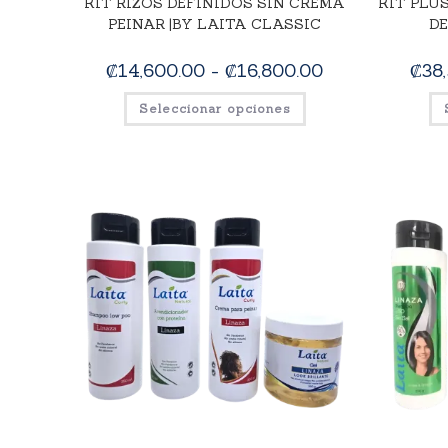
KIT RIZOS DEFINIDOS SIN CREMA
KIT PLU
PEINAR |BY LAITA CLASSIC
DE
₡
14,600.00
-
₡
16,800.00
₡
38
Seleccionar opciones