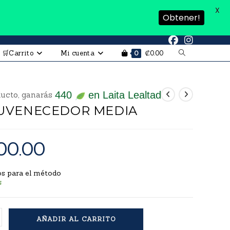
X
Obtener!
🛒Carrito
Mi cuenta
₡
0.00
0
440
en Laita Lealtad
ucto, ganarás
JUVENECEDOR MEDIA
00.00
os para el método
s
AÑADIR AL CARRITO