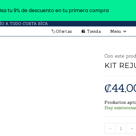
Usa tu 9% de descuento en tu primera compra
ÍO A TODO COSTA RÍCA
🏷Ofertas
🛍 Tienda
Menu
Con este prod
KIT RE
₡
44,0
Productos apt
Hay existencia
-
+