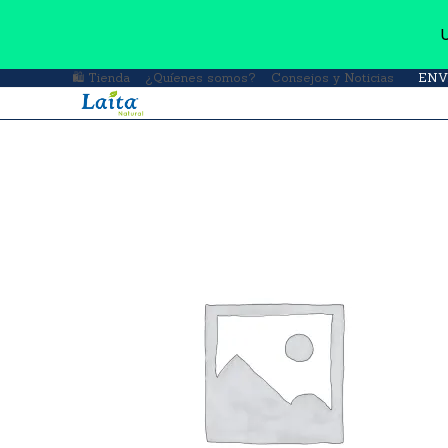
🛍 Tienda
¿Quíenes somos?
Consejos y Noticias
ENV