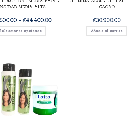
S POROSIDAD MEDIA-BAJA Y
KIT NIÑA ALOE + KIT LAI
NSIDAD MEDIA-ALTA
CACAO
,500.00
-
₡
44,400.00
₡
30,900.00
Seleccionar opciones
Añadir al carrito