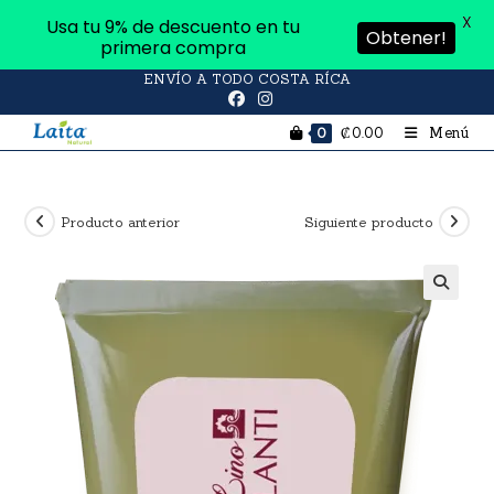
X
Usa tu 9% de descuento en tu
Obtener!
primera compra
ENVÍO A TODO COSTA RÍCA
₡
0.00
Menú
0
Producto anterior
Siguiente producto
🔍