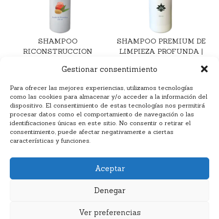
SHAMPOO
SHAMPOO PREMIUM DE
RICONSTRUCCION
LIMPIEZA PROFUNDA |
HEBRA | BY DILINO
BY DILINO
Gestionar consentimiento
₡
6,900.00
₡
5,900.00
-
Para ofrecer las mejores experiencias, utilizamos tecnologías
₡
15,900.00
como las cookies para almacenar y/o acceder a la información del
Añadir al carrito
dispositivo. El consentimiento de estas tecnologías nos permitirá
Seleccionar opciones
procesar datos como el comportamiento de navegación o las
identificaciones únicas en este sitio. No consentir o retirar el
consentimiento, puede afectar negativamente a ciertas
características y funciones.
Aceptar
Denegar
Cosméticos Laita® copyright 2024
Desarrollada por Acelera Digital (acelera-digital.com)
Ver preferencias