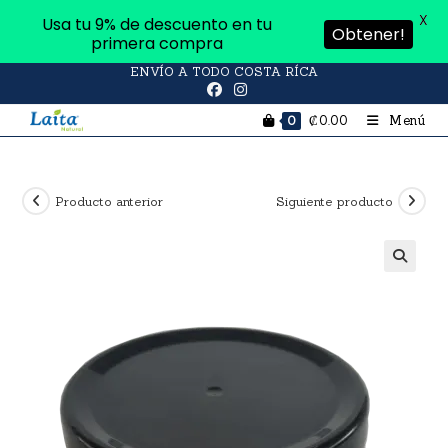
X
Usa tu 9% de descuento en tu
Obtener!
primera compra
ENVÍO A TODO COSTA RÍCA
₡
0.00
Menú
0
Producto anterior
Siguiente producto
🔍