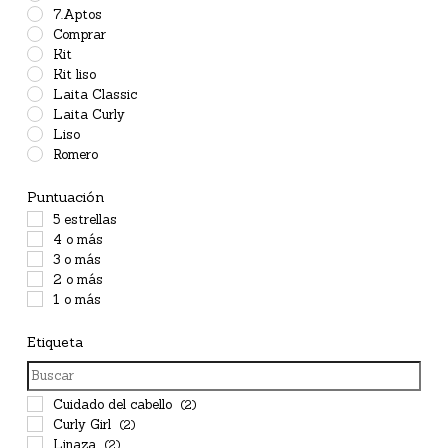
7.Aptos
Comprar
Kit
Kit liso
Laita Classic
Laita Curly
Liso
Romero
Puntuación
5 estrellas
4 o más
3 o más
2 o más
1 o más
Etiqueta
Cuidado del cabello
(2)
Curly Girl
(2)
Linaza
(2)