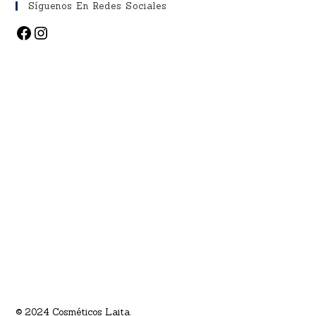
Síguenos En Redes Sociales
Empresa costarricense de mujeres
San Pablo de Heredia Costa Rica
Tel/Whatsapp: 8844-8000
PREGÚNTANOS LO QUE QUIERAS
Lunes - Viernes
8:30h -12:00h | 13:00h - 16:30h
© 2024 Cosméticos Laita.