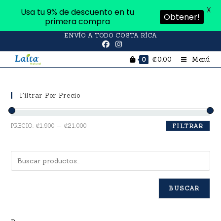
X
Usa tu 9% de descuento en tu
Obtener!
primera compra
ENVÍO A TODO COSTA RÍCA
₡
0.00
Menú
0
Filtrar Por Precio
PRECIO:
₡1,900
—
₡21,000
FILTRAR
BUSCAR