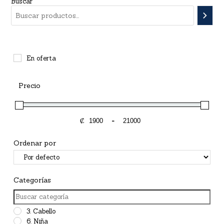
Buscar
En oferta
Precio
₡
-
Minimum Price
Maximum Price
Ordenar por
Sort Products
Categorías
3. Cabello
6. Niña